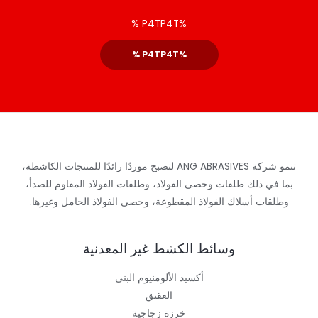
%P4TP4T %
%P4TP4T %
تنمو شركة ANG ABRASIVES لتصبح موردًا رائدًا للمنتجات الكاشطة،
بما في ذلك طلقات وحصى الفولاذ، وطلقات الفولاذ المقاوم للصدأ،
وطلقات أسلاك الفولاذ المقطوعة، وحصى الفولاذ الحامل وغيرها.
وسائط الكشط غير المعدنية
أكسيد الألومنيوم البني
العقيق
خرزة زجاجية